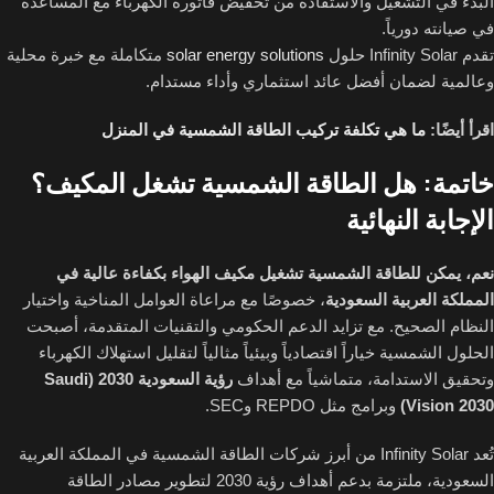
البدء في التشغيل والاستفادة من تخفيض فاتورة الكهرباء مع المساعدة
في صيانته دورياً.
تقدم Infinity Solar حلول
solar energy solutions
متكاملة مع خبرة محلية
وعالمية لضمان أفضل عائد استثماري وأداء مستدام.
اقرأ أيضًا:
ما هي تكلفة تركيب الطاقة الشمسية في المنزل
خاتمة: هل الطاقة الشمسية تشغل المكيف؟
الإجابة النهائية
نعم، يمكن للطاقة الشمسية تشغيل مكيف الهواء بكفاءة عالية في
المملكة العربية السعودية
، خصوصًا مع مراعاة العوامل المناخية واختيار
النظام الصحيح. مع تزايد الدعم الحكومي والتقنيات المتقدمة، أصبحت
الحلول الشمسية خياراً اقتصادياً وبيئياً مثالياً لتقليل استهلاك الكهرباء
وتحقيق الاستدامة، متماشياً مع أهداف
رؤية السعودية 2030 (Saudi
Vision 2030)
وبرامج مثل REPDO وSEC.
تُعد Infinity Solar من أبرز شركات الطاقة الشمسية في المملكة العربية
السعودية، ملتزمة بدعم أهداف رؤية 2030 لتطوير مصادر الطاقة