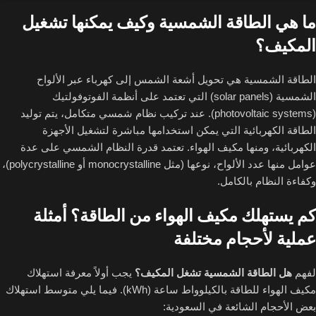
ما هي الطاقة الشمسية وكيف يمكنها تشغيل
المكيف؟
الطاقة الشمسية هي تحويل أشعة الشمس إلى كهرباء عبر الألواح
الشمسية (solar panels) التي تعتمد على أنظمة الفوتوفولتيك
(photovoltaic systems). عند تركيب نظام شمسي متكامل، يتم توليد
الطاقة الكهربائية التي يمكن استخدامها مباشرة لتشغيل الأجهزة
الكهربائية، ومنها مكيف الهواء. تعتمد قدرة النظام الشمسي على عدة
عوامل منها عدد الألواح، نوعها (مثل monocrystalline أو polycrystalline)،
وكفاءة النظام بالكامل.
كم يستهلك مكيف الهواء من الطاقة؟ أمثلة
عملية لأحجام مختلفة
لفهم
هل الطاقة الشمسية تشغل المكيف؟
يجب أولاً معرفة استهلاك
مكيف الهواء للطاقة بالكيلوواط ساعة (kWh). فيما يلي متوسط استهلاك
بعض الأحجام الشائعة في السعودية: