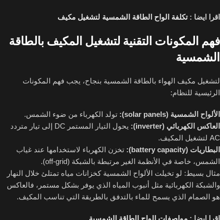
اقرا ايضا :
تكلفة الواح الطاقة الشمسية لتشغيل مكيف
فهم المكونات التقنية لتشغيل المكيف بالطاقة
الشمسية
لتشغيل مكيف الهواء بالطاقة الشمسية بنجاح، يجب فهم المكونات
الرئيسية للنظام:
الألواح الشمسية (solar panels):
تولد الكهرباء من ضوء الشمس.
العاكس الكهربائي (inverter):
يحول التيار المستمر DC إلى تيار متردد
AC لتشغيل المكيف.
البطاريات (battery capacity):
تخزن الكهرباء لاستخدامها عند غياب
الشمس، خاصة في الأنظمة الغير مرتبطة بالشبكة (off-grid).
مثال بسيط: لو تخيلت الألواح الشمسية كخزانات مياه تمتلئ خلال النهار
والشبكة الكهربائية مثل أنبوب المياه الذي يوفر بشكل مستمر، فالعاكس
هو الصمام الذي يسمح للماء بالتدفق بالطريقة التي تناسب المكيف.
اقرا ايضا :
مواصفات الواح الطاقة الشمسية