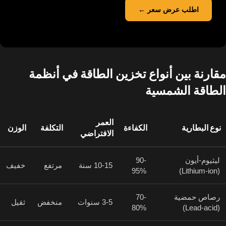
اطلب عرض سعر ←
مقارنة بين أنواع تخزين الطاقة في أنظمة
الطاقة الشمسية
العمر
نوع البطارية
الكفاءة
التكلفة
الوزن
الافتراضي
ليثيوم-أيون
90-
10-15 سنة
مرتفع
خفيف
95%
(Lithium-ion)
رصاص حمضية
70-
3-5 سنوات
منخفض
ثقيل
80%
(Lead-acid)