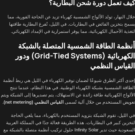
كيف تعمل دورة شحن البطارية؟
خلال النهار، تولد الألواح الشمسية كهرباء تزيد عن الحاجة الفورية، مما
يسمح بتخزين الفائض في البطاريات. في الليل، تُفرغ البطارية طاقتها
لتغذية الأحمال الكهربائية، مما يوفر استمرارية في الإمداد الكهربائي.
أنظمة الطاقة الشمسية المتصلة بالشبكة
الكهربائية (Grid-Tied Systems) ودور
القياس النظمي
إحدى أكثر الطرق شيوعًا لضمان توفير الكهرباء في الليل هي ربط أنظمة
الطاقة الشمسية بشبكة الكهرباء الوطنية. في هذا النظام، عندما تنتج
الألواح الكهربائية طاقة زائدة عن الاستهلاك، يتم تصديرها إلى الشبكة ويتم
تعويض المستخدم من خلال آلية تُسمى
القياس النظمي (net metering)
.
في الليل، تقوم الشبكة بتزويد المستخدم بالكهرباء، مما يلغي الحاجة
لتخزين كبير في البطاريات. هذه الطريقة فعالة جدًا في المملكة العربية
السعودية حيث تدير
Infinity Solar
حلول تركيب أنظمة متصلة بالشبكة مع