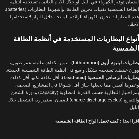
لضمان توفير الكهرباء في الليل أو خلال الأيام الغائمة، تستخدم أنظمة
الطاقة الشمسية تقنيات تخزين الطاقة، وأشهرها البطاريات (batteries).
هذه البطاريات تخزن الكهرباء الزائدة المنتجة خلال النهار لاستخدامها
لاحقًا.
أنواع البطاريات المستخدمة في أنظمة الطاقة
الشمسية
بطاريات ليثيوم-أيون (Lithium-ion):
تتميز بكفاءة عالية، عمر طويل،
ووزن خفيف. تستخدم بشكل واسع في أنظمة الطاقة الشمسية الحديثة.
بطاريات الرصاص الحمضية (Lead-acid):
أقل تكلفة لكنها أقل كفاءة
وعمرها أقصر، مما يجعلها خيارًا أقل شيوعًا في المشاريع الضخمة.
يتم اختيار البطارية حسب القدرة المطلوبة (capacity) ودورة الشحن
والتفريغ (charge-discharge cycles) لضمان استمرارية التشغيل خلال
الليل.
اقرا ايضا :
كيف تعمل الواح الطاقة الشمسية