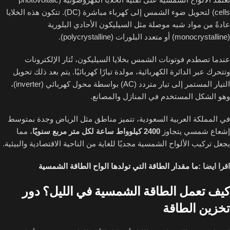
cells) لتحويل ضوء الشمس إلى كهرباء مباشرة (DC). تتكون هذه الخلايا
عادةً من مواد شبه موصلة مثل السيليكون الأحادي البلورية
(monocrystalline) أو متعدد البلورات (polycrystalline).
عندما تصطدم فوتونات الشمس بخلايا السيليكون، تُثار الإلكترونات
وتتحرك عبر الدائرة الكهربائية، مولدة تيارًا كهربائيًا. يتم بعد ذلك تحويل
التيار المستمر إلى تيار متردد (AC) بواسطة محول كهربائي (inverter)،
وهو الشكل المستخدم في المنازل والمصانع.
في المملكة العربية السعودية، تتميز مناطق مثل الرياض وجدة بمتوسط
إشعاع شمسي يتجاوز
2400 كيلوواط ساعة لكل متر مربع سنويًا
، مما
يجعل تركيب الألواح الشمسية مجديًا للغاية من الناحية الاقتصادية والبيئية.
اقرا ايضا :
ما مقدار الطاقة التي تولدها الواح الطاقة الشمسية
كيف تعمل الطاقة الشمسية في الليل؟ دور
تخزين الطاقة